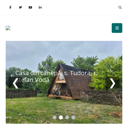
Casa din cânepă, s. Tudora, r.
❮
❯
Ștefan Vodă