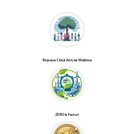
Rețeaua Civică AerLive Moldova
ZERO la Facturi