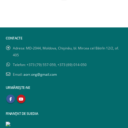
CONTACTE
Adresa:
MD-2044, Moldova, Chișinău, bl. Mircea cel Bătrîn 12/2, of.
405
Telefon:
+373 (79) 557-059, +373 (69) 014-050
Email:
aorr.ong@gmail.com
URMĂREȘTE-NE
FINANȚAT DE SUEDIA