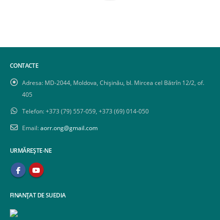
CONTACTE
Adresa:
MD-2044, Moldova, Chișinău, bl. Mircea cel Bătrîn 12/2, of.
405
Telefon:
+373 (79) 557-059, +373 (69) 014-050
Email:
aorr.ong@gmail.com
URMĂREȘTE-NE
FINANȚAT DE SUEDIA