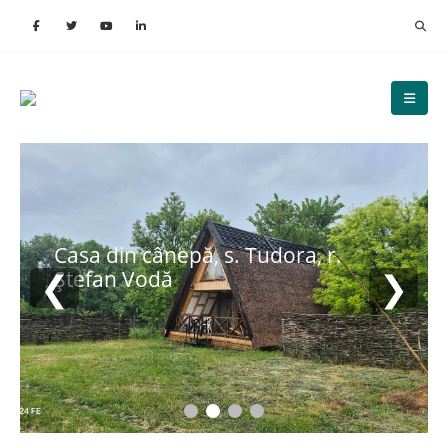
Casa din cânepă, s. Tudora, r.
❮
❯
Ștefan Vodă