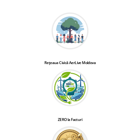
Rețeaua Civică AerLive Moldova
ZERO la Facturi