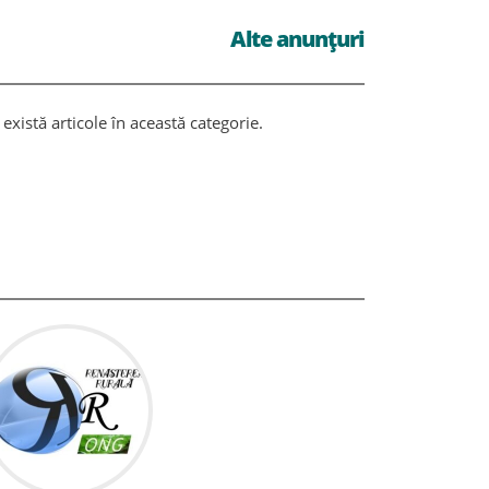
Alte anunțuri
există articole în această categorie.
Nu există ar