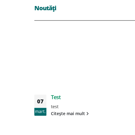
Noutăți
Test
07
test
mart.
Citește mai mult