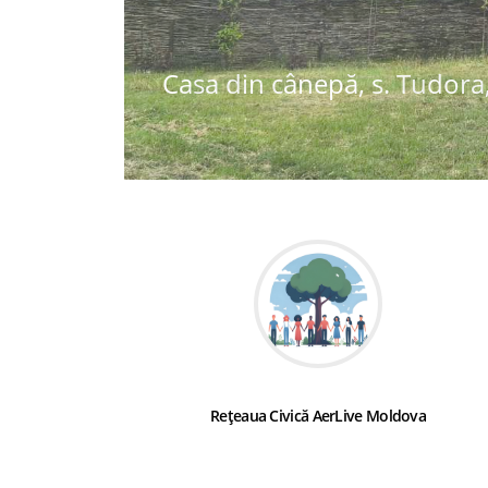
Casa din cânepă, s. Tudora,
Rețeaua Civică AerLive Moldova