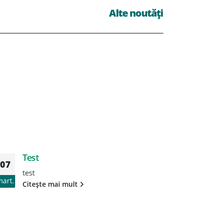
Alte noutăți
Test
T
07
07
test
te
mart.
mart.
Citește mai mult
Ci