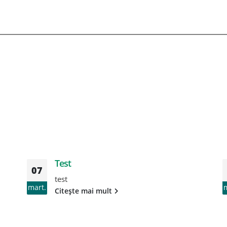
Test
07
test
mart.
Citește mai mult