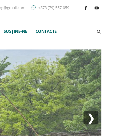
ng@gmail.com
+373 (79) 557-059
SUSȚINE-NE
CONTACTE
❯