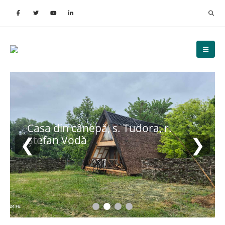
Casa din cânepă, s. Tudora, r.
❮
❯
Ștefan Vodă