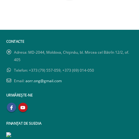
CONTACTE
Adresa:
MD-2044, Moldova, Chișinău, bl. Mircea cel Bătrîn 12/2, of.
405
Telefon:
+373 (79) 557-059, +373 (69) 014-050
Email:
aorr.ong@gmail.com
URMĂREȘTE-NE
FINANȚAT DE SUEDIA