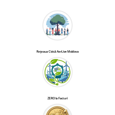
Rețeaua Civică AerLive Moldova
ZERO la Facturi