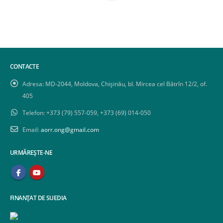
CONTACTE
Adresa:
MD-2044, Moldova, Chișinău, bl. Mircea cel Bătrîn 12/2, of.
405
Telefon:
+373 (79) 557-059, +373 (69) 014-050
Email:
aorr.ong@gmail.com
URMĂREȘTE-NE
FINANȚAT DE SUEDIA