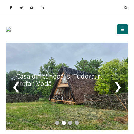
Casa din cânepă, s. Tudora, r.
❮
❯
Ștefan Vodă