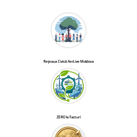
Rețeaua Civică AerLive Moldova
ZERO la Facturi